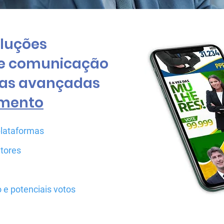
luções
de comunicação
icas avançadas
amento
lataformas
tores
e potenciais votos