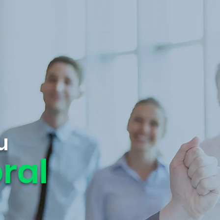
u
ral